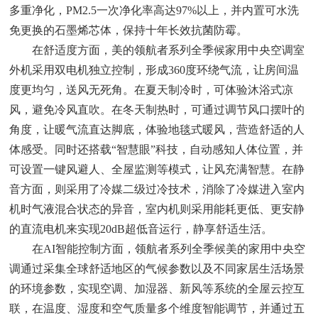
多重净化，PM2.5一次净化率高达97%以上，并内置可水洗
免更换的石墨烯芯体，保持十年长效抗菌防霉。
在舒适度方面，美的领航者系列全季候家用中央空调室
外机采用双电机独立控制，形成360度环绕气流，让房间温
度更均匀，送风无死角。在夏天制冷时，可体验沐浴式凉
风，避免冷风直吹。在冬天制热时，可通过调节风口摆叶的
角度，让暖气流直达脚底，体验地毯式暖风，营造舒适的人
体感受。同时还搭载“智慧眼”科技，自动感知人体位置，并
可设置一键风避人、全屋监测等模式，让风充满智慧。在静
音方面，则采用了冷媒二级过冷技术，消除了冷媒进入室内
机时气液混合状态的异音，室内机则采用能耗更低、更安静
的直流电机来实现20dB超低音运行，静享舒适生活。
在AI智能控制方面，领航者系列全季候美的家用中央空
调通过采集全球舒适地区的气候参数以及不同家居生活场景
的环境参数，实现空调、加湿器、新风等系统的全屋云控互
联，在温度、湿度和空气质量多个维度智能调节，并通过五